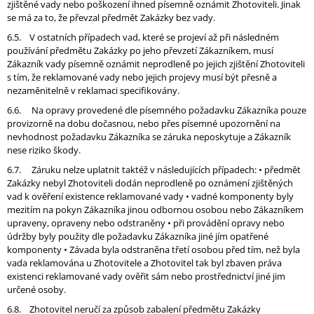
zjištěné vady nebo poškození ihned písemně oznámit Zhotoviteli. Jinak
se má za to, že převzal předmět Zakázky bez vady.
6.5. V ostatních případech vad, které se projeví až při následném
používání předmětu Zakázky po jeho převzetí Zákazníkem, musí
Zákazník vady písemně oznámit neprodleně po jejich zjištění Zhotoviteli
s tím, že reklamované vady nebo jejich projevy musí být přesně a
nezaměnitelně v reklamaci specifikovány.
6.6. Na opravy provedené dle písemného požadavku Zákazníka pouze
provizorně na dobu dočasnou, nebo přes písemné upozornění na
nevhodnost požadavku Zákazníka se záruka neposkytuje a Zákazník
nese riziko škody.
6.7. Záruku nelze uplatnit taktéž v následujících případech: • předmět
Zakázky nebyl Zhotoviteli dodán neprodleně po oznámení zjištěných
vad k ověření existence reklamované vady • vadné komponenty byly
mezitím na pokyn Zákazníka jinou odbornou osobou nebo Zákazníkem
upraveny, opraveny nebo odstraněny • při provádění opravy nebo
údržby byly použity dle požadavku Zákazníka jiné jím opatřené
komponenty • Závada byla odstraněna třetí osobou před tím, než byla
vada reklamována u Zhotovitele a Zhotovitel tak byl zbaven práva
existenci reklamované vady ověřit sám nebo prostřednictví jiné jim
určené osoby.
6.8. Zhotovitel neručí za způsob zabalení předmětu Zakázky