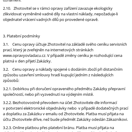
oznámení.
2.10. Zhotovitel se v rámci opravy zařízení zavazuje ekologicky
zlikvidovat vyměněné vadné díly na vlastní náklady, nepožaduje-li
objednatel vrácení vadných dílů po provedené opravě.
3. Platební podmínky
3.1. Cenu opravy účtuje Zhotovitel na základě svého ceníku servisních
prací, který je zveřejněn na internetových stránkách
www.opravyovladacu.cz. V případě změny ceníku je rozhodující cena
platná v den přijetí Zakázky.
3.2. Cenu opravy a náklady spojené s dodáním zboží při distančním
způsobu uzavření smlouvy hradí kupující jedním z následujících
způsobů:
3.2.1. Dobírkou při doručení opraveného předmětu Zakázky přepravní
společností, nebo při vyzvednutí na výdejním místě.
3.2.2. Bezhotovostně převodem na účet Zhotovitele dle informací
v potvrzení elektronické objednávky nebo v případě dodatečných prací
a doplatku za Zakázku v emailu od Zhotovitele. Platba musí přijata na
účtu Zhotovitele dříve, než bude předmět Zakázky odeslán Zákazníkovi.
3.2.3. Online platbou přes platební bránu. Platba musí přijata na