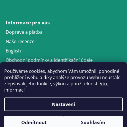
Facebook
Facebook
WhatsApp
Messenger
Informace pro vás
Doprava a platba
Naše recenze
English
Obchodní podmínky a identifikační údaje
Podmínky ochrany osobních údajů
Používáme cookies, abychom Vám umožnili pohodlné
prohlížení webu a díky analýze provozu webu neustále
zlepšovali jeho funkce, výkon a použitelnost.
Více
informací
Nastavení
Vážení zákazníci, 3.8. - 7.8.2026 máme dovolenou a náš servis je
© 2026 Opravy ovladačů PS4 / PS5 / Xbox.
Vytvořil Shoptet
zavřený. Objednávky i veškeré hovory/zprávy budou vyřizovány v
Odmítnout
Souhlasím
Všechna práva vyhrazena.
týdnu od 10.8. Děkujeme za pochopení.