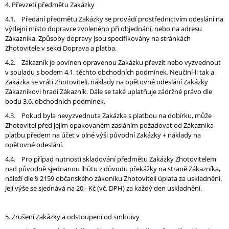
4. Převzetí předmětu Zakázky
4.1. Předání předmětu Zakázky se provádí prostřednictvím odeslání na
výdejní místo dopravce zvoleného při objednání, nebo na adresu
Zákazníka. Způsoby dopravy jsou specifikovány na stránkách
Zhotovitele v sekci Doprava a platba.
4.2. Zákazník je povinen opravenou Zakázku převzít nebo vyzvednout
v souladu s bodem 4.1. těchto obchodních podmínek. Neučiní-li tak a
Zakázka se vrátí Zhotoviteli, náklady na opětovné odeslání Zakázky
Zákazníkovi hradí Zákazník. Dále se také uplatňuje zádržné právo dle
bodu 3.6. obchodních podmínek.
4.3. Pokud byla nevyzvednuta Zakázka s platbou na dobírku, může
Zhotovitel před jejím opakovaném zasláním požadovat od Zákazníka
platbu předem na účet v plné výši původní Zakázky + náklady na
opětovné odeslání.
4.4. Pro případ nutnosti skladování předmětu Zakázky Zhotovitelem
nad původně sjednanou lhůtu z důvodu překážky na straně Zákazníka,
náleží dle § 2159 občanského zákoníku Zhotoviteli úplata za uskladnění.
Její výše se sjednává na 20,- Kč (vč. DPH) za každý den uskladnění.
5. Zrušení Zakázky a odstoupení od smlouvy