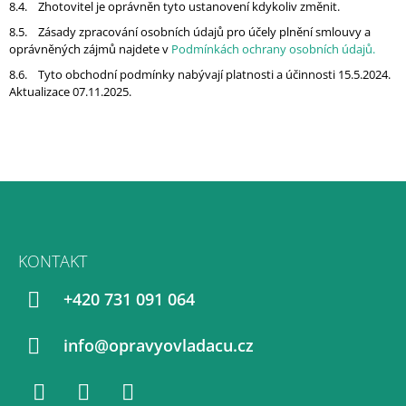
8.4. Zhotovitel je oprávněn tyto ustanovení kdykoliv změnit.
8.5. Zásady zpracování osobních údajů pro účely plnění smlouvy a
oprávněných zájmů najdete v
Podmínkách ochrany osobních údajů.
8.6. Tyto obchodní podmínky nabývají platnosti a účinnosti 15.5.2024.
Aktualizace 07.11.2025.
Z
Á
KONTAKT
P
A
+420 731 091 064
T
Í
info@opravyovladacu.cz