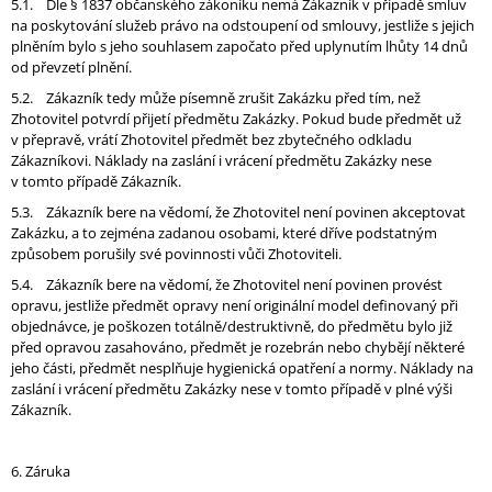
5.1. Dle § 1837 občanského zákoníku nemá Zákazník v případě smluv
na poskytování služeb právo na odstoupení od smlouvy, jestliže s jejich
plněním bylo s jeho souhlasem započato před uplynutím lhůty 14 dnů
od převzetí plnění.
5.2. Zákazník tedy může písemně zrušit Zakázku před tím, než
Zhotovitel potvrdí přijetí předmětu Zakázky. Pokud bude předmět už
v přepravě, vrátí Zhotovitel předmět bez zbytečného odkladu
Zákazníkovi. Náklady na zaslání i vrácení předmětu Zakázky nese
v tomto případě Zákazník.
5.3. Zákazník bere na vědomí, že Zhotovitel není povinen akceptovat
Zakázku, a to zejména zadanou osobami, které dříve podstatným
způsobem porušily své povinnosti vůči Zhotoviteli.
5.4. Zákazník bere na vědomí, že Zhotovitel není povinen provést
opravu, jestliže předmět opravy není originální model definovaný při
objednávce, je poškozen totálně/destruktivně, do předmětu bylo již
před opravou zasahováno, předmět je rozebrán nebo chybějí některé
jeho části, předmět nesplňuje hygienická opatření a normy. Náklady na
zaslání i vrácení předmětu Zakázky nese v tomto případě v plné výši
Zákazník.
6. Záruka