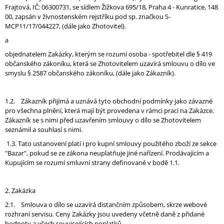
Frajtová, IČ: 06300731, se sídlem Žižkova 695/18, Praha 4 - Kunratice, 148
A
00, zapsán v živnostenském rejstříku pod sp. značkou S-
J
MCP11/17/044227, (dále jako Zhotovitel).
Í
a
T
objednatelem Zakázky, kterým se rozumí osoba - spotřebitel dle § 419
?
občanského zákoníku, která se Zhotovitelem uzavírá smlouvu o dílo ve
smyslu § 2587 občanského zákoníku, (dále jako Zákazník).
1.2. Zákazník přijímá a uznává tyto obchodní podmínky jako závazné
pro všechna plnění, která mají být provedena v rámci prací na Zakázce.
HLEDAT
Zákazník se s nimi před uzavřením smlouvy o dílo se Zhotovitelem
seznámil a souhlasí s nimi.
1.3. Tato ustanovení platí i pro kupní smlouvy použitého zboží ze sekce
"Bazar", pokud se ze zákona neuplatňuje jiné nařízení. Prodávajícím a
Kupujícím se rozumí smluvní strany definované v bodě 1.1.
2. Zakázka
2.1. Smlouva o dílo se uzavírá distančním způsobem, skrze webové
rozhraní servisu. Ceny Zakázky jsou uvedeny včetně daně z přidané
hodnoty a všech souvisejících poplatků.