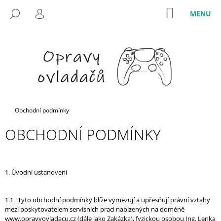
K
Přejít
M
NÁKUPNÍ
HLEDAT
na
O
KOŠÍK
PŘIHLÁŠENÍ
ZPĚT
ZPĚT
obsah
Š
Í
C
K
O
P
O
T
Domů
Obchodní podmínky
Ř
E
OBCHODNÍ PODMÍNKY
B
U
J
1. Úvodní ustanovení
E
T
1.1. Tyto obchodní podmínky blíže vymezují a upřesňují právní vztahy
E
mezi poskytovatelem servisních prací nabízených na doméně
N
www.opravyovladacu.cz (dále jako Zakázka), fyzickou osobou Ing. Lenka