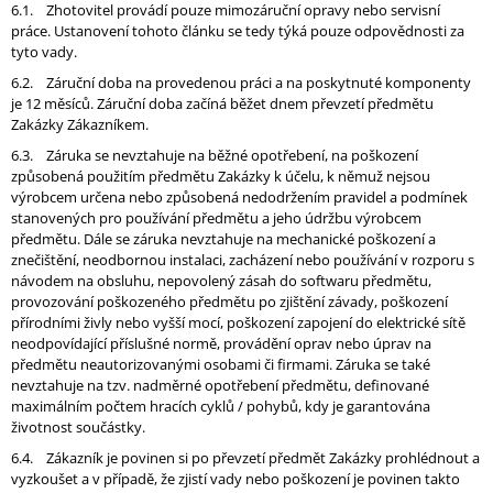
6.1. Zhotovitel provádí pouze mimozáruční opravy nebo servisní
práce. Ustanovení tohoto článku se tedy týká pouze odpovědnosti za
tyto vady.
6.2. Záruční doba na provedenou práci a na poskytnuté komponenty
je 12 měsíců. Záruční doba začíná běžet dnem převzetí předmětu
Zakázky Zákazníkem.
6.3. Záruka se nevztahuje na běžné opotřebení, na poškození
způsobená použitím předmětu Zakázky k účelu, k němuž nejsou
výrobcem určena nebo způsobená nedodržením pravidel a podmínek
stanovených pro používání předmětu a jeho údržbu výrobcem
předmětu. Dále se záruka nevztahuje na mechanické poškození a
znečištění, neodbornou instalaci, zacházení nebo používání v rozporu s
návodem na obsluhu, nepovolený zásah do softwaru předmětu,
provozování poškozeného předmětu po zjištění závady, poškození
přírodními živly nebo vyšší mocí, poškození zapojení do elektrické sítě
neodpovídající příslušné normě, provádění oprav nebo úprav na
předmětu neautorizovanými osobami či firmami. Záruka se také
nevztahuje na tzv. nadměrné opotřebení předmětu, definované
maximálním počtem hracích cyklů / pohybů, kdy je garantována
životnost součástky.
6.4. Zákazník je povinen si po převzetí předmět Zakázky prohlédnout a
vyzkoušet a v případě, že zjistí vady nebo poškození je povinen takto