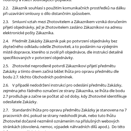
2.2. Zákazník souhlasí s použitím komunikačních prostředků na dálku
při uzavírání smlouvy o dílo distančním způsobem.
2.3. Smluvní vztah mezi Zhotovitelem a Zákazníkem vzniká doručením
přijetí objednávky, jež je Zhotovitelem zasláno Zákazníkovi na adresu
elektronické pošty Zákazníka.
2.4. Předmět Zakázky Zákazník pak po potvrzení objednávky bez
zbytečného odkladu odešle Zhotoviteli, a to podáním na výdejním
místě dopravce, kterého si zvolil při objednávce, dle instrukcí detailně
specifikovaných v potvrzení objednávky.
2.5. Zhotovitel neprodleně potvrdí Zákazníkovi přijetí předmětu
Zakázky a tímto dnem začíná běžet lhůta pro opravu předmětu dle
bodu 2.7. těchto Obchodních podmínek.
2.6. V případě nedodržení instrukcí pro odeslání předmětu Zakázky,
zejména jeho řádného označení ze strany Zákazníka, se lhůta dle bodu
2.7 prodlužuje a začne se počítat až od doby, kdy Zhotovitel identifikuje
odesílatele Zakázky.
2.7. Standardní lhůta pro opravu předmětu Zakázky je stanovena na 7
pracovních dní, pokud se strany nedohodli jinak, nebo tuto lhůtu
Zhotovitel dočasně nezměnil oznámením na příslušných webových
stránkách (dovolená, nemoc, výpadek náhradních dílů apod.). Do této