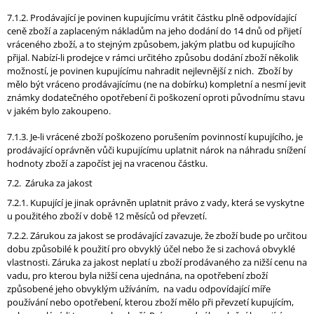
7.1.2. Prodávající je povinen kupujícímu vrátit částku plně odpovídající
ceně zboží a zaplaceným nákladům na jeho dodání do 14 dnů od přijetí
vráceného zboží, a to stejným způsobem, jakým platbu od kupujícího
přijal. Nabízí-li prodejce v rámci určitého způsobu dodání zboží několik
možností, je povinen kupujícímu nahradit nejlevnější z nich. Zboží by
mělo být vráceno prodávajícímu (ne na dobírku) kompletní a nesmí jevit
známky dodatečného opotřebení či poškození oproti původnímu stavu
v jakém bylo zakoupeno.
7.1.3. Je-li vrácené zboží poškozeno porušením povinností kupujícího, je
prodávající oprávněn vůči kupujícímu uplatnit nárok na náhradu snížení
hodnoty zboží a započíst jej na vracenou částku.
7.2. Záruka za jakost
7.2.1. Kupující je jinak oprávněn uplatnit právo z vady, která se vyskytne
u použitého zboží v době 12 měsíců od převzetí.
7.2.2. Zárukou za jakost se prodávající zavazuje, že zboží bude po určitou
dobu způsobilé k použití pro obvyklý účel nebo že si zachová obvyklé
vlastnosti. Záruka za jakost neplatí u zboží prodávaného za nižší cenu na
vadu, pro kterou byla nižší cena ujednána, na opotřebení zboží
způsobené jeho obvyklým užíváním, na vadu odpovídající míře
používání nebo opotřebení, kterou zboží mělo při převzetí kupujícím,