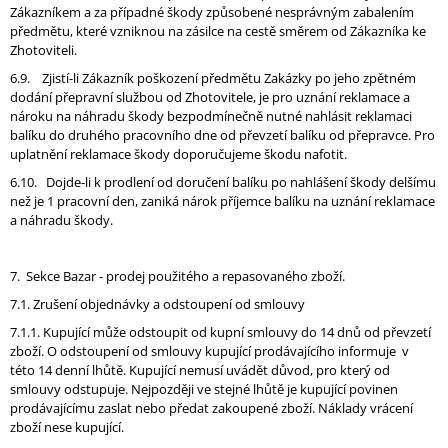
Zákazníkem a za případné škody způsobené nesprávným zabalením
předmětu, které vzniknou na zásilce na cestě směrem od Zákazníka ke
Zhotoviteli.
6.9. Zjistí-li Zákazník poškození předmětu Zakázky po jeho zpětném
dodání přepravní službou od Zhotovitele, je pro uznání reklamace a
nároku na náhradu škody bezpodmínečně nutné nahlásit reklamaci
balíku do druhého pracovního dne od převzetí balíku od přepravce. Pro
uplatnění reklamace škody doporučujeme škodu nafotit.
6.10. Dojde-li k prodlení od doručení balíku po nahlášení škody delšímu
než je 1 pracovní den, zaniká nárok příjemce balíku na uznání reklamace
a náhradu škody.
7. Sekce Bazar - prodej použitého a repasovaného zboží.
7.1. Zrušení objednávky a odstoupení od smlouvy
7.1.1. Kupující může odstoupit od kupní smlouvy do 14 dnů od převzetí
zboží. O odstoupení od smlouvy kupující prodávajícího informuje v
této 14 denní lhůtě. Kupující nemusí uvádět důvod, pro který od
smlouvy odstupuje. Nejpozději ve stejné lhůtě je kupující povinen
prodávajícímu zaslat nebo předat zakoupené zboží. Náklady vrácení
zboží nese kupující.