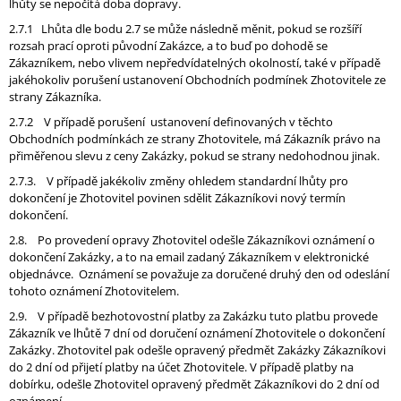
lhůty se nepočítá doba dopravy.
2.7.1 Lhůta dle bodu 2.7 se může následně měnit, pokud se rozšíří
rozsah prací oproti původní Zakázce, a to buď po dohodě se
Zákazníkem, nebo vlivem nepředvídatelných okolností, také v případě
jakéhokoliv porušení ustanovení Obchodních podmínek Zhotovitele ze
strany Zákazníka.
2.7.2 V případě porušení ustanovení definovaných v těchto
Obchodních podmínkách ze strany Zhotovitele, má Zákazník právo na
přiměřenou slevu z ceny Zakázky, pokud se strany nedohodnou jinak.
2.7.3. V případě jakékoliv změny ohledem standardní lhůty pro
dokončení je Zhotovitel povinen sdělit Zákazníkovi nový termín
dokončení.
2.8. Po provedení opravy Zhotovitel odešle Zákazníkovi oznámení o
dokončení Zakázky, a to na email zadaný Zákazníkem v elektronické
objednávce. Oznámení se považuje za doručené druhý den od odeslání
tohoto oznámení Zhotovitelem.
2.9. V případě bezhotovostní platby za Zakázku tuto platbu provede
Zákazník ve lhůtě 7 dní od doručení oznámení Zhotovitele o dokončení
Zakázky. Zhotovitel pak odešle opravený předmět Zakázky Zákazníkovi
do 2 dní od přijetí platby na účet Zhotovitele. V případě platby na
dobírku, odešle Zhotovitel opravený předmět Zákazníkovi do 2 dní od