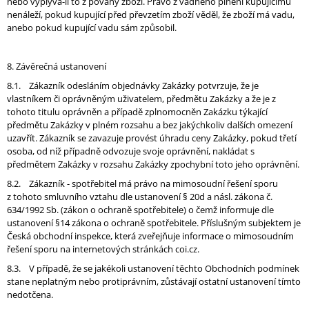
nebo vyplývá-li to z povahy zboží. Právo z vadného plnění kupujícímu
nenáleží, pokud kupující před převzetím zboží věděl, že zboží má vadu,
anebo pokud kupující vadu sám způsobil.
8. Závěrečná ustanovení
8.1. Zákazník odesláním objednávky Zakázky potvrzuje, že je
vlastníkem či oprávněným uživatelem, předmětu Zakázky a že je z
tohoto titulu oprávněn a případě zplnomocněn Zakázku týkající
předmětu Zakázky v plném rozsahu a bez jakýchkoliv dalších omezení
uzavřít. Zákazník se zavazuje provést úhradu ceny Zakázky, pokud třetí
osoba, od níž případně odvozuje svoje oprávnění, nakládat s
předmětem Zakázky v rozsahu Zakázky zpochybní toto jeho oprávnění.
8.2. Zákazník - spotřebitel má právo na mimosoudní řešení sporu
z tohoto smluvního vztahu dle ustanovení § 20d a násl. zákona č.
634/1992 Sb. (zákon o ochraně spotřebitele) o čemž informuje dle
ustanovení §14 zákona o ochraně spotřebitele. Příslušným subjektem je
Česká obchodní inspekce, která zveřejňuje informace o mimosoudním
řešení sporu na internetových stránkách coi.cz.
8.3. V případě, že se jakékoli ustanovení těchto Obchodních podmínek
stane neplatným nebo protiprávním, zůstávají ostatní ustanovení tímto
nedotčena.