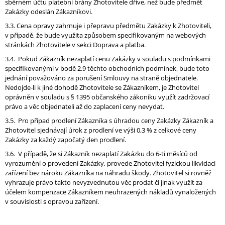
sběrném účtu platební brány Zhotovitele dříve, než bude předmět
Zakázky odeslán Zákazníkovi.
3.3. Cena opravy zahrnuje i přepravu předmětu Zakázky k Zhotoviteli,
v případě, že bude využita způsobem specifikovaným na webových
stránkách Zhotovitele v sekci Doprava a platba.
3.4. Pokud Zákazník nezaplatí cenu Zakázky v souladu s podmínkami
specifikovanými v bodě 2.9 těchto obchodních podmínek, bude toto
jednání považováno za porušení Smlouvy na straně objednatele.
Nedojde-li k jiné dohodě Zhotovitele se Zákazníkem, je Zhotovitel
oprávněn v souladu s § 1395 občanského zákoníku využít zadržovací
právo a věc objednateli až do zaplacení ceny nevydat.
3.5. Pro případ prodlení Zákazníka s úhradou ceny Zakázky Zákazník a
Zhotovitel sjednávají úrok z prodlení ve výši 0,3 % z celkové ceny
Zakázky za každý započatý den prodlení.
3.6. V případě, že si Zákazník nezaplatí Zakázku do 6-ti měsíců od
vyrozumění o provedení Zakázky, provede Zhotovitel fyzickou likvidaci
zařízení bez nároku Zákazníka na náhradu škody. Zhotovitel si rovněž
vyhrazuje právo takto nevyzvednutou věc prodat či jinak využít za
účelem kompenzace Zákazníkem neuhrazených nákladů vynaložených
v souvislosti s opravou zařízení.