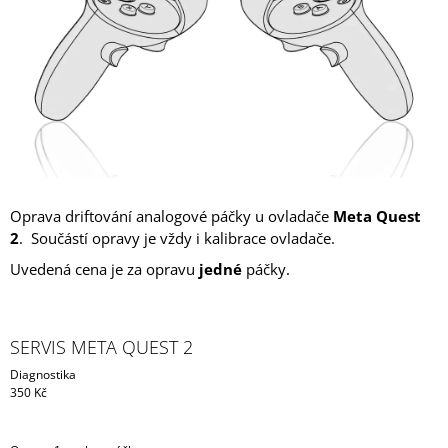
A
J
Í
T
?
Oprava driftování analogové páčky u ovladače
Meta Quest
HLEDAT
2
. Součástí opravy je vždy i kalibrace ovladače.
Uvedená cena je za opravu
jedné
páčky.
SERVIS META QUEST 2
Diagnostika
350 Kč