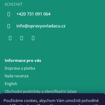
Á
KONTAKT
P
A
+420 731 091 064
T
Í
info@opravyovladacu.cz
Facebook
Facebook
WhatsApp
Messenger
Informace pro vás
Doprava a platba
Naše recenze
English
Obchodní podmínky a identifikační údaje
Podmínky ochrany osobních údajů
Používáme cookies, abychom Vám umožnili pohodlné