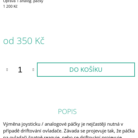
Oprava 1 analog. páčky
1 200 Kč
od
350 Kč
Měrná
cena:
DO KOŠÍKU
POPIS
Výměna joysticku / analogové páčky je nejčastěji nutná v
případě driftování ovladače. Závada se projevuje tak, že páčka
na ovladači špatně reaguje, nebo se driftování projevuje